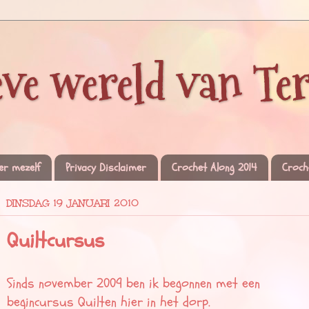
eve wereld van Te
er mezelf
Privacy Disclaimer
Crochet Along 2014
Croch
DINSDAG 19 JANUARI 2010
Quiltcursus
Sinds november 2009 ben ik begonnen met een
begincursus Quilten hier in het dorp.