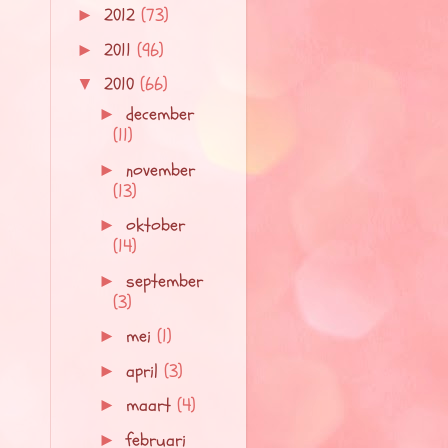
2012
(73)
►
2011
(96)
►
2010
(66)
▼
december
►
(11)
november
►
(13)
oktober
►
(14)
september
►
(3)
mei
(1)
►
april
(3)
►
maart
(4)
►
februari
►