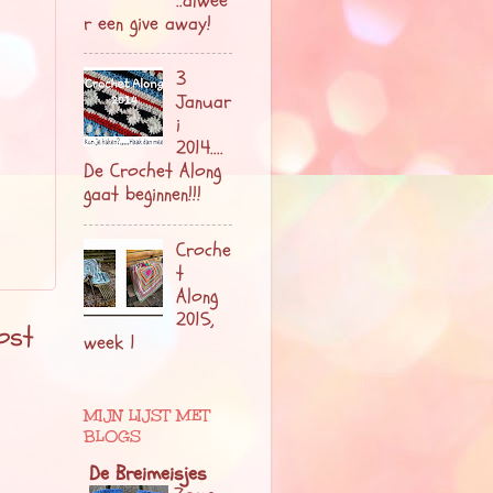
..alwéé
r een give away!
3
Januar
i
2014....
De Crochet Along
gaat beginnen!!!
Croche
t
Along
2015,
ost
week 1
MIJN LIJST MET
BLOGS
De Breimeisjes