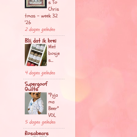
s To
Chris
tmas - week 32
'26
2 dagen geleden
Blij dat ik brei
Met
bosje
s....
4 dagen geleden
Supergoof
Quilts
"Pyja
ma
Beer"
VOL
5 dagen geleden
Rosabears