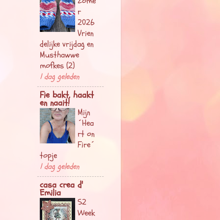
Zome
r
2026
Vrien
delijke vrijdag en
Musthawwe
mofkes (2)
1 dag geleden
Fie bakt, haakt
en naait!
Mijn
´Hea
rt on
Fire´
topje
1 dag geleden
casa crea d'
Emilia
52
Week