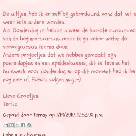
De uiltjes heb ik er zelf bij geborduurd, vond dat net 
weer iets anders worden.
A.s. Donderdag is helaas alweer de laatste cursusavo
van de beginnerscursus maar ik ga zeker weten de
vervolgcursus hierna doen.
Andere projectjes dat we hebben gemaakt zijn
pannenlapjes en een speldenkussen, dit is tevens het
huiswerk voor donderdag en op dit moment heb ik he
nog niet af. Foto's volgen nog ;-)
Lieve Groetjes
Tertia
Gepost door
Terray
op
1/19/2010 12:53:00 p.m.
Labels:
quiltcursus