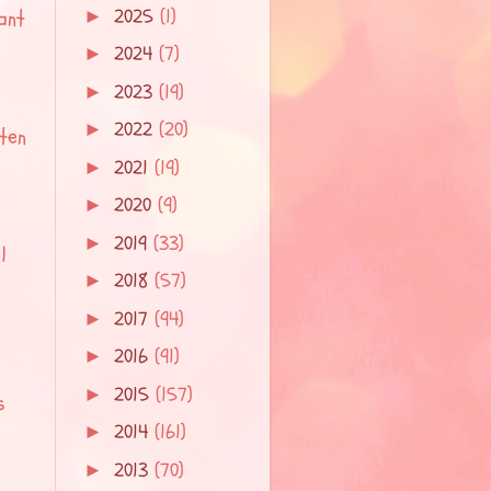
2025
(1)
ant
►
2024
(7)
►
2023
(19)
►
2022
(20)
►
ten
2021
(19)
►
2020
(9)
►
2019
(33)
►
1
2018
(57)
►
2017
(94)
►
2016
(91)
►
2015
(157)
►
s
2014
(161)
►
2013
(70)
►