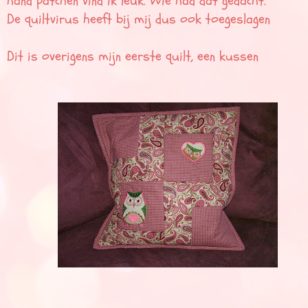
hand patchen vind ik leuk. Wie had dat gedacht.
De quiltvirus heeft bij mij dus ook toegeslagen
Dit is overigens mijn eerste quilt, een kussen