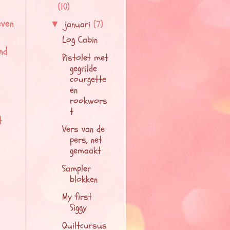
(10)
even
januari
(7)
▼
Log Cabin
nd
Pistolet met
gegrilde
courgette
en
rookwors
t
t
Vers van de
pers, net
gemaakt
Sampler
blokken
My first
Siggy
Quiltcursus