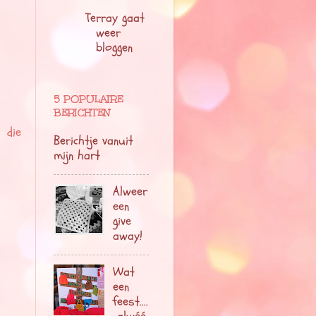
Terray gaat
weer
bloggen
5 POPULAIRE
BERICHTEN
 die
Berichtje vanuit
mijn hart
Alweer
een
give
away!
Wat
een
feest....