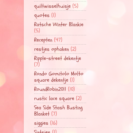
quiltwisselhuisje
(5)
quotes
(1)
Ratsche Winter Blankie
(5)
Recepten
(47)
restjes ophaken
(2)
Ripple-street dekentje
(7)
Rondo Gomitolo Molto
square dekentje
(1)
RoundRobin2011
(10)
rustic lace square
(2)
Sea Side Stash Busting
Blanket
(7)
siggies
(16)
Sintsjes
(1)