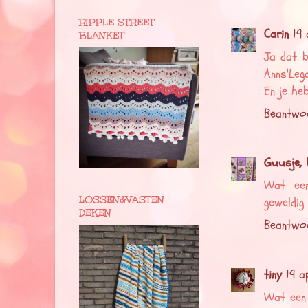
RIPPLE STREET
Carin
19 
BLANKET
Ja dat b
Anns'Lega
En je he
Beantwo
Guusje,
Wat een
LOSSEN&VASTEN
geweldig
DEKEN
Beantwo
tiny
19 a
Wat een 