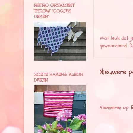
RETRO ORNAMENT
THROW "OOGJES
DEKEN"
Wat leuk dat je
gewaardeerd. Da
Nieuwere p
ZOETE HAKEN& KLEUR
DEKEN
Abonneren op: