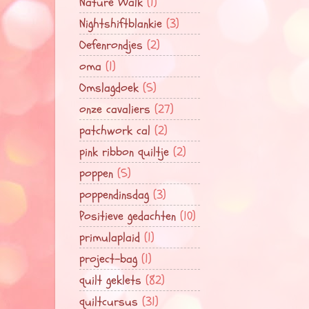
Nature Walk
(1)
Nightshiftblankie
(3)
Oefenrondjes
(2)
oma
(1)
Omslagdoek
(5)
onze cavaliers
(27)
patchwork cal
(2)
pink ribbon quiltje
(2)
poppen
(5)
poppendinsdag
(3)
Positieve gedachten
(10)
primulaplaid
(1)
project-bag
(1)
quilt geklets
(82)
quiltcursus
(31)