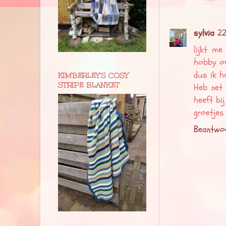
sylvia
22
lijkt me
hobby ove
dus ik h
KIMBERLEY'S COSY
STRIPE BLANKET
Heb net 
heeft bij
groetjes
Beantwo