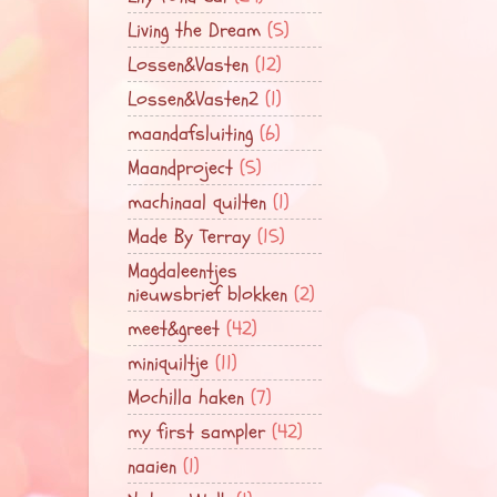
Living the Dream
(5)
Lossen&Vasten
(12)
Lossen&Vasten2
(1)
maandafsluiting
(6)
Maandproject
(5)
machinaal quilten
(1)
Made By Terray
(15)
Magdaleentjes
nieuwsbrief blokken
(2)
meet&greet
(42)
miniquiltje
(11)
Mochilla haken
(7)
my first sampler
(42)
naaien
(1)