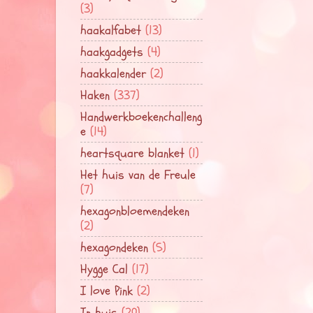
(3)
haakalfabet
(13)
haakgadgets
(4)
haakkalender
(2)
Haken
(337)
Handwerkboekenchalleng
e
(14)
heartsquare blanket
(1)
Het huis van de Freule
(7)
hexagonbloemendeken
(2)
hexagondeken
(5)
Hygge Cal
(17)
I love Pink
(2)
In huis
(20)