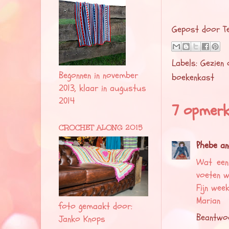
Gepost door
T
Labels:
Gezien
Begonnen in november
boekenkast
2013, klaar in augustus
2014
7 opmerki
CROCHET ALONG 2015
Phebe an
Wat een
voeten w
Fijn week
Marian
foto gemaakt door:
Beantwo
Janko Knops