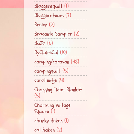
Bloggersquilt
(1)
Bloggersteam
(7)
Breien
(2)
Brocante Sampler
(2)
BuJo
(6)
ByClaireCal
(10)
camping/caravan
(48)
campingquilt
(5)
carolientje
(4)
Changing Tides Blanket
(5)
Charming Vintage
Square
(1)
chunky deken
(1)
col haken
(2)