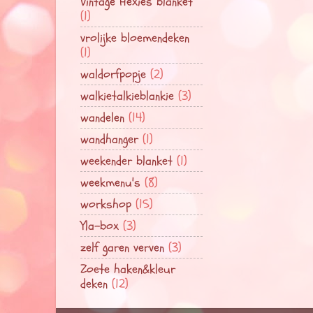
Vintage Hexies blanket
(1)
vrolijke bloemendeken
(1)
waldorfpopje
(2)
walkietalkieblankie
(3)
wandelen
(14)
wandhanger
(1)
weekender blanket
(1)
weekmenu's
(8)
workshop
(15)
Yla-box
(3)
zelf garen verven
(3)
Zoete haken&kleur
deken
(12)