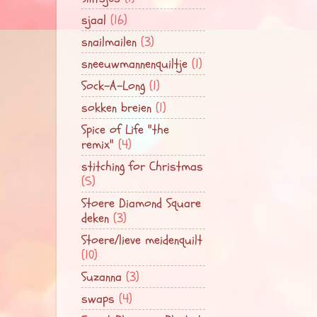
sjaal
(16)
snailmailen
(3)
sneeuwmannenquiltje
(1)
Sock-A-Long
(1)
sokken breien
(1)
Spice of Life "the
remix"
(4)
stitching for Christmas
(5)
Stoere Diamond Square
deken
(3)
Stoere/lieve meidenquilt
(10)
Suzanna
(3)
swaps
(4)