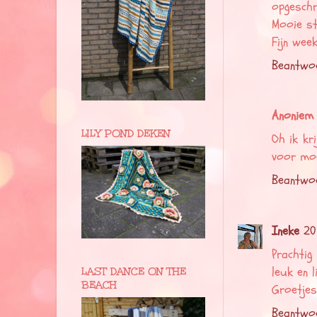
opgeschr
Mooie st
Fijn week
Beantwo
Anoniem
LILY POND DEKEN
Oh ik kr
voor moe
Beantwo
Ineke
20
Prachtig
leuk en 
LAST DANCE ON THE
BEACH
Groetjes
Beantwo