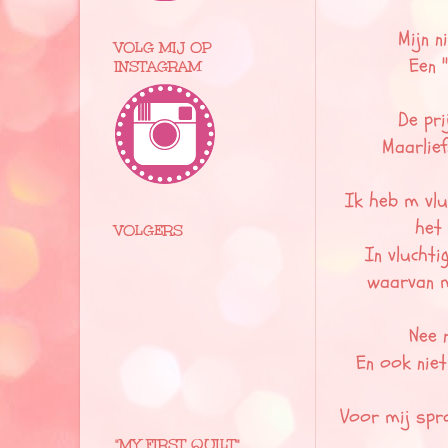
Mijn n
VOLG MIJ OP
Een 
INSTAGRAM
De pr
Maarlie
Ik heb m vl
het
VOLGERS
In vluchti
waarvan mi
Nee n
En ook niet
Voor mij spro
"MY FIRST QUILT"