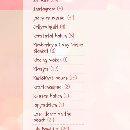
Instagram
(5)
jadey en russel
(31)
Jellyrolquilt
(9)
kerststal haken
(5)
Kimberley's Cosy Stripe
Blanket
(8)
kleding maken
(1)
Klosjes
(27)
Knit&Knot beurs
(15)
krantenknipsel
(8)
kussen haken
(2)
lapjesdeken
(2)
Last dance on the
beach
(21)
Lily Pond Cal
(29)