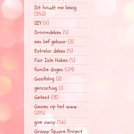
Dit houdt me bezig
(352)
DIY
(11)
Droomdeken
(5)
een lief gebaar
(3)
Entrelac deken
(5)
Fair Isle Haken
(5)
familie dingen
(129)
Gastblog
(2)
geocaching
(1)
Getest
(18)
Gezien op het www
(205)
give away
(56)
Granny Square Project