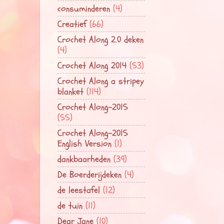
consuminderen
(4)
Creatief
(66)
Crochet Along 2.0 deken
(4)
Crochet Along 2014
(53)
Crochet Along a stripey
blanket
(114)
Crochet Along-2015
(55)
Crochet Along-2015
English Version
(1)
dankbaarheden
(39)
De Boerderijdeken
(4)
de leestafel
(12)
de tuin
(11)
Dear Jane
(10)