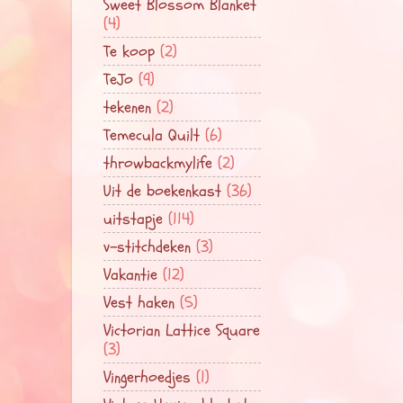
Sweet Blossom Blanket
(4)
Te koop
(2)
TeJo
(9)
tekenen
(2)
Temecula Quilt
(6)
throwbackmylife
(2)
Uit de boekenkast
(36)
uitstapje
(114)
v-stitchdeken
(3)
Vakantie
(12)
Vest haken
(5)
Victorian Lattice Square
(3)
Vingerhoedjes
(1)